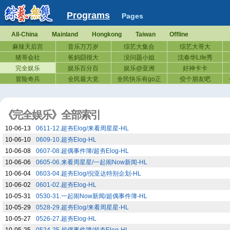
Programs
Pages
All-China
Mainland
Hongkong
Taiwan
Offline
麻辣天后宫
音乐万万岁
综艺大集合
综艺大哥大
猪哥会社
爸妈囧很大
没问题小姐
沈春华Life秀
完全娱乐
娱乐百分百
娱乐@亚洲
好神卡卡
冒险奇兵
全民最大党
全民快乐有go正
佼个朋友吧
《完全娱乐》全部索引
10-06-13
0611-12.超夯Elog/来看周星星-HL
10-06-10
0609-10.超夯Elog-HL
10-06-08
0607-08.超偶事件簿/超夯Elog-HL
10-06-06
0605-06.来看周星星/一起闹Now新闻-HL
10-06-04
0603-04.超夯Elog/倪亚达特别企划-HL
10-06-02
0601-02.超夯Elog-HL
10-05-31
0530-31.一起闹Now新闻/超偶事件簿-HL
10-05-29
0528-29.超夯Elog/来看周星星-HL
10-05-27
0526-27.超夯Elog-HL