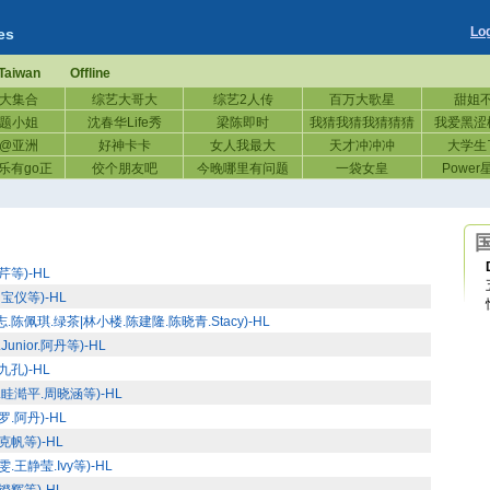
Lo
es
Taiwan
Offline
大集合
综艺大哥大
综艺2人传
百万大歌星
甜姐
题小姐
沈春华Life秀
梁陈即时
我猜我猜我猜猜猜
我爱黑涩
@亚洲
好神卡卡
女人我最大
天才冲冲冲
大学生
乐有go正
佼个朋友吧
今晚哪里有问题
一袋女皇
Powe
等)-HL
宝仪等)-HL
陈佩琪.绿茶|林小楼.陈建隆.陈晓青.Stacy)-HL
nior.阿丹等)-HL
孔)-HL
眭澔平.周晓涵等)-HL
.阿丹)-HL
克帆等)-HL
王静莹.Ivy等)-HL