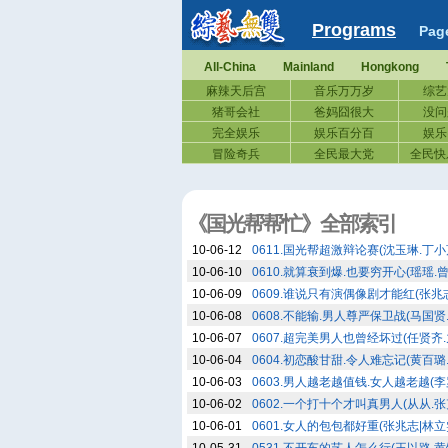
Programs
Pag
All-China
Mainland
Hongkong
麻辣天后宫
音乐万万岁
综艺
猪哥会社
爸妈囧很大
没问
完全娱乐
娱乐百分百
娱乐
冒险奇兵
全民最大党
全民快
《国光帮帮忙》全部索引
10-06-12
0611.国光帮超激辩论赛(沈玉琳.丁小芹
10-06-10
0610.就算衰到爆.也要穷开心(瑶瑶.曾
10-06-09
0609.谁说只有演偶像剧才能红(张兆志.
10-06-08
0608.不能输.男人尊严保卫战(马国贤.Ju
10-06-07
0607.超完美男人也曾经坏过(任贤齐.九
10-06-04
0604.初恋酸甘甜.令人难忘记(黄百璐.
10-06-03
0603.男人越老越值钱.女人越老越(李罗
10-06-02
0602.一个打十个才叫真男人(从从.张
10-06-01
0601.女人的包包都好重(张兆志|林立雯.