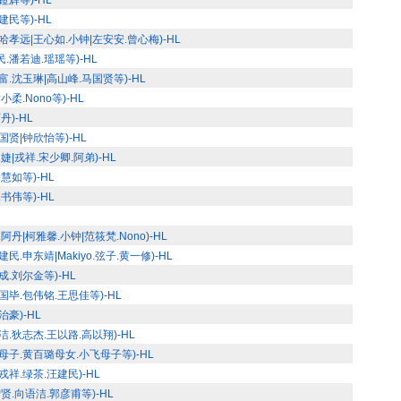
镫辉等)-HL
建民等)-HL
哈孝远|王心如.小钟|左安安.曾心梅)-HL
.潘若迪.瑶瑶等)-HL
富.沈玉琳|高山峰.马国贤等)-HL
柔.Nono等)-HL
丹)-HL
国贤|钟欣怡等)-HL
婕|戎祥.宋少卿.阿弟)-HL
慧如等)-HL
书伟等)-HL
丹|柯雅馨.小钟|范筱梵.Nono)-HL
.申东靖|Makiyo.弦子.黄一修)-HL
成.刘尔金等)-HL
国毕.包伟铭.王思佳等)-HL
豪)-HL
洁.狄志杰.王以路.高以翔)-HL
母子.黄百璐母女.小飞母子等)-HL
祥.绿茶.汪建民)-HL
贤.向语洁.郭彦甫等)-HL