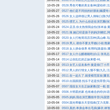
10-05-31
0531.不开车的艺人怎么行(王以路.黄
10-05-28
0528.秀色可餐的美女食神(梁幼祥.汪
10-05-27
0527.他们是不同挂的好朋友(戴爱玲.
10-05-26
0526.女人这样很让男人倒味口(陈为民
10-05-25
0525.惯艺人.为什么你还在演艺圈(张
10-05-24
0524.店员.你太热情我会怕(张本渝.黄小
10-05-22
0521.辣.她已经是孩子的妈(刘晓忆.阿
10-05-20
0520.女人打枪简讯百百种(高山峰.马
10-05-19
0519.男人.请你不要太早婚(小祯.熊家
10-05-18
0518.女人拼命保养.有用吗(路嘉怡.潘
10-05-17
0517.女人什么醋都能吃(白云.张兆志.
10-05-14
0514.让你乱红的正妹来喽-HL
10-05-13
0513.女艺人征友条件.拢是假(丁小芹.阿
10-05-12
0512.男人的行情女人懂不懂(九孔.汪建民
10-05-11
0511.在一起久了.就变模范室友(董至
10-05-10
0510.出国跟团.找乐子还是找罪受(马
10-05-07
0507.现役女大生正妹家教(贺一航.曾治
10-05-06
0506.大明星的家.也有难念的经(向语
10-05-05
0505.妈妈.我在演艺圈很辛苦(马国贤
10-05-04
0504.国光帮极乐天堂指南(艾力克斯.戎
10-05-03
0503.真的.单身会单出毛病(麻衣.林智