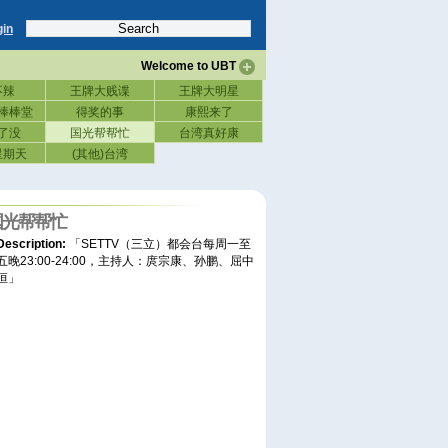
gin
Welcome to UBT
不辣
王牌大贱谍
王牌大明星
棒棒堂
得奖的事
康熙来了
了没
国光帮帮忙
台湾真好康
r星期天
(其他)台湾
国光帮帮忙
Description:
「SETTV（三立）都会台每周一至
五晚23:00-24:00，主持人：庹宗康、孙鹏、屈中
恒」