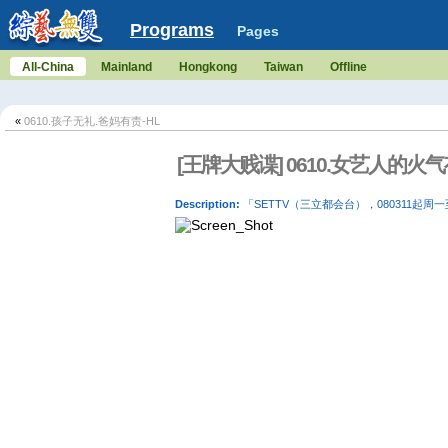
Programs
Pages
All-China
Mainland
Hongkong
Taiwan
Offline
«
0610.孩子无礼.爸妈有责-HL
[王牌大贱谍] 0610.女艺人的火
Description:
「SETTV（三立都会台），080311起周一至五