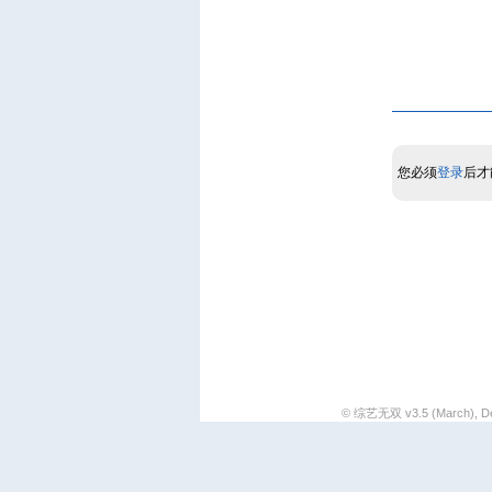
您必须
登录
后才
© 综艺无双 v3.5 (March), De