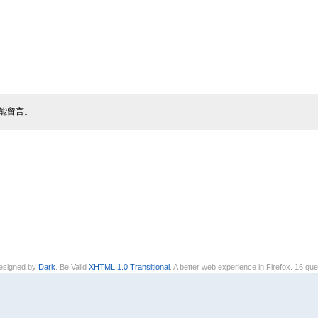
能留言。
signed by
Dark
. Be Valid
XHTML 1.0 Transitional
. A better web experience in Firefox. 16 que