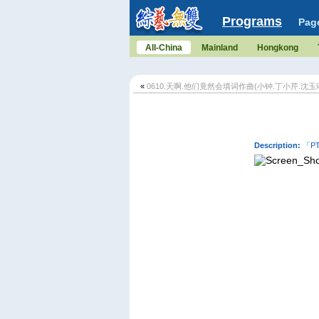
Programs
Pag
All-China
Mainland
Hongkong
«
0610.天啊.他们竟然会填词作曲(小钟.丁小芹.沈玉琳
Description:
「P