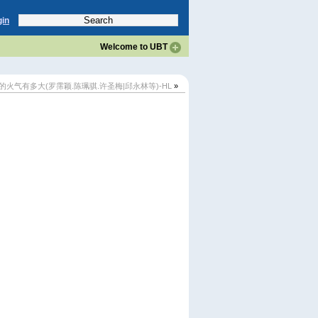
gin
Welcome to UBT
人的火气有多大(罗霈颖.陈珮骐.许圣梅|邱永林等)-HL
»