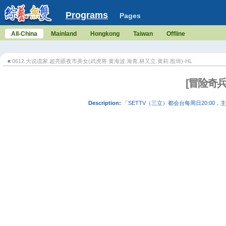
Programs
Pages
All-China
Mainland
Hongkong
Taiwan
Offline
«
0612.大说谎家.超亮眼夜市美女(武虎将.黄海波.海青.林又立.黄莉.殷琦)-HL
[冒险奇兵]
Description:
「SETTV（三立）都会台每周日20:00，主持：