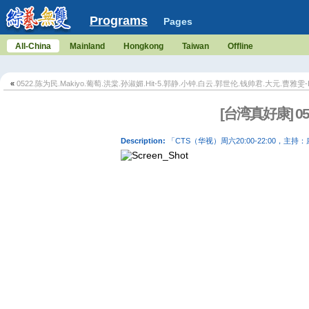
Programs
Pages
All-China
Mainland
Hongkong
Taiwan
Offline
«
0522.陈为民.Makiyo.葡萄.洪棠.孙淑媚.Hit-5.郭静.小钟.白云.郭世伦.钱帅君.大元.曹雅雯-
[台湾真好康] 0
Description:
「CTS（华视）周六20:00-22:00，主持：康康