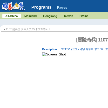
Programs
Pages
All-China
Mainland
Hongkong
Taiwan
Offline
«
1107.超美型.爱美大丈夫(卓文萱等)-HL
[冒险奇兵] 110
Description:
「SETTV（三立）都会台每周日20:00，主持：